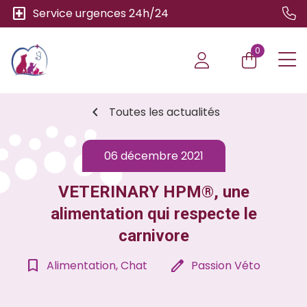
local_hospital
Service urgences 24h/24
0
chevron_left
Toutes les actualités
06 décembre 2021
VETERINARY HPM®, une
alimentation qui respecte le
carnivore
bookmark_border
edit
Alimentation, Chat
Passion Véto