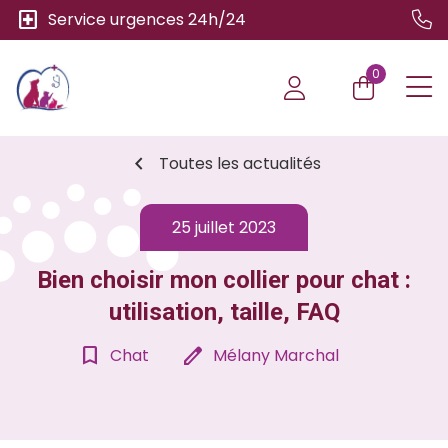
local_hospital
Service urgences 24h/24
0
chevron_left
Toutes les actualités
25 juillet 2023
Bien choisir mon collier pour chat :
utilisation, taille, FAQ
bookmark_border
edit
Chat
Mélany Marchal