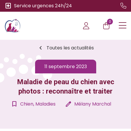
local_hospital
Service urgences 24h/24
0
chevron_left
Toutes les actualités
11 septembre 2023
Maladie de peau du chien avec
photos : reconnaître et traiter
bookmark_border
edit
Chien, Maladies
Mélany Marchal