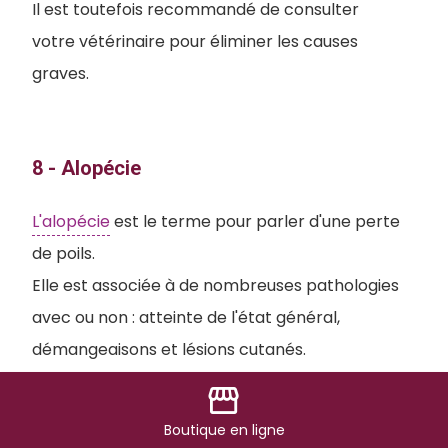
Il est toutefois recommandé de consulter
votre vétérinaire pour éliminer les causes
graves.
8 - Alopécie
L'alopécie
est le terme pour parler d'une perte
de poils.
Elle est associée à de nombreuses pathologies
avec ou non : atteinte de l'état général,
démangeaisons et lésions cutanés.
Elle peut également être
d'origine
storefront
hormonale
: sexuelle, hypothyroïdie ou
Boutique
en ligne
syndrome de Cushing.