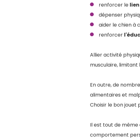
renforcer le
lien
dépenser physi
aider le chien à 
renforcer
l'édu
Allier activité phy
musculaire, limitant 
En outre, de nombr
alimentaires et mal
Choisir le bon jouet
Il est tout de même 
comportement persis