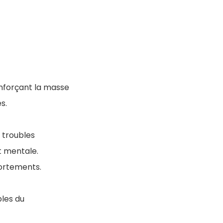
nforçant la masse
s.
, troubles
t mentale.
portements.
les du