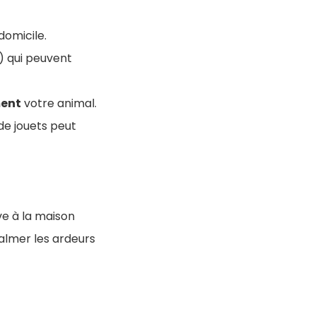
omicile.
c) qui peuvent
ment
votre animal.
de jouets peut
ive à la maison
calmer les ardeurs