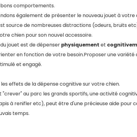
s bons comportements.
dons également de présenter le nouveau jouet à votre d
r est source de nombreuses distractions (odeurs, bruits et
 votre chien pour son nouvel accessoire.
t du jouet est de dépenser
physiquement
et
cognitive
rienter en fonction de votre besoin.Proposer une variété 
stimulé et engagé.
les effets de la dépense cognitive sur votre chien.
aut "crever" au parc les grands sportifs, une activité cognit
tapis à renifler etc), peut être d'une précieuse aide pour 
vais temps.