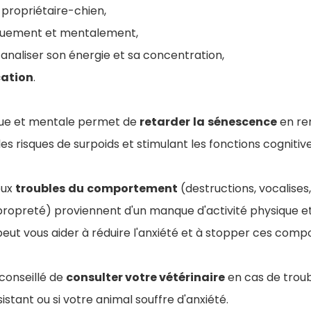
propriétaire-chien,
quement et mentalement,
canaliser son énergie et sa concentration,
cation
.
sique et mentale permet de
retarder
la
sénescence
en re
les risques de surpoids et stimulant les fonctions cognitive
eux
troubles
du
comportement
(destructions, vocalises
propreté) proviennent d'un manque d'activité physique e
 peut vous aider à réduire l'anxiété et à stopper ces com
conseillé de
consulter votre vétérinaire
en cas de troub
tant ou si votre animal souffre d'anxiété.