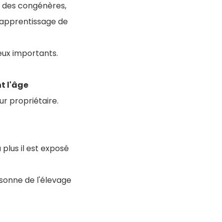
 des congénères,
 l'apprentissage de
deux importants.
t l'âge
ur propriétaire.
 plus il est exposé
rsonne de l'élevage