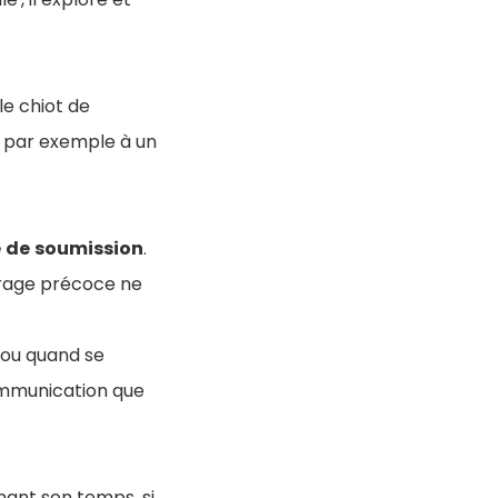
 le chiot de
d par exemple à un
e
de
soumission
.
rage précoce ne
 ou quand se
ommunication que
enant son temps, si