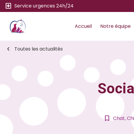
local_hospital
Service urgences 24h/24
Accueil
Notre équipe
chevron_left
Toutes les actualités
Socia
bookmark_border
Chat, Ch