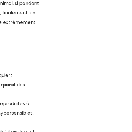
animal, si pendant
, finalement, un
pte extrêmement
cquiert
rporel
des
reproduites à
hypersensibles.
', il explore et