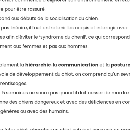
e pour être rassuré.
nd aux débuts de la socialisation du chien.
 pas linéaire, il faut entretenir les acquis et interagir avec
 afin d'éviter le ‘syndrome du chenil’, ce qui correspon
uement aux femmes et pas aux hommes.
galement la
hiérarchie
, la
communication
et la
postur
ycle de développement du chiot, on comprend qu'un sev
rentissages.
t 5 semaines ne saura pas quand il doit cesser de mordre
nne des chiens dangereux et avec des déficiences en c
ngénères ou avec des humains.
re futur chiot, cherchez un chiot qui vient vous voir en pr