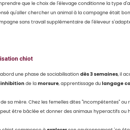
mprendre que le choix de l'élevage conditionne la type d'
ensé qu'aller chercher un animal à la campagne était bon
ampagne sans travail supplémentaire de l'éleveur s'ada
isation chiot
 d'abord une phase de sociabilisation
dès 3 semaines
, il a
:
inhibition
de la
morsure
, apprentissage du
langage
co
in de sa mère. Chez les femelles dites "incompétentes" ou 
e peut être bâclée et donner des animaux hyperactifs ou 
le chiot commence à
explorer
son environnement 'en étoile