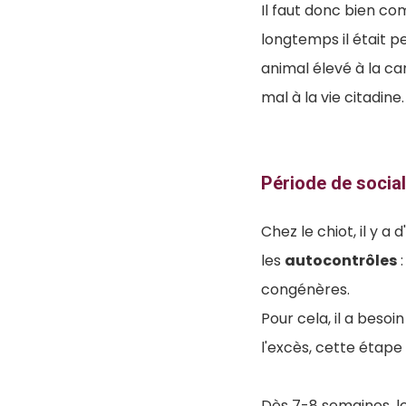
Il faut donc bien co
longtemps il était p
animal élevé à la c
mal à la vie citadine.
Période de social
Chez le chiot, il y a
les
autocontrôles
congénères.
Pour cela, il a beso
l'excès, cette étap
Dès 7-8 semaines, 