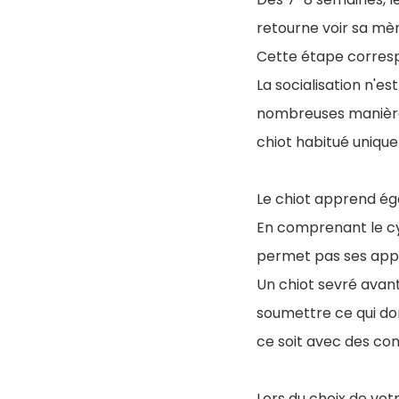
retourne voir sa mèr
Cette étape correspo
La socialisation n'est
nombreuses manières
chiot habitué uniq
Le chiot apprend é
En comprenant le c
permet pas ses app
Un chiot sevré avan
soumettre ce qui do
ce soit avec des co
Lors du choix de vot