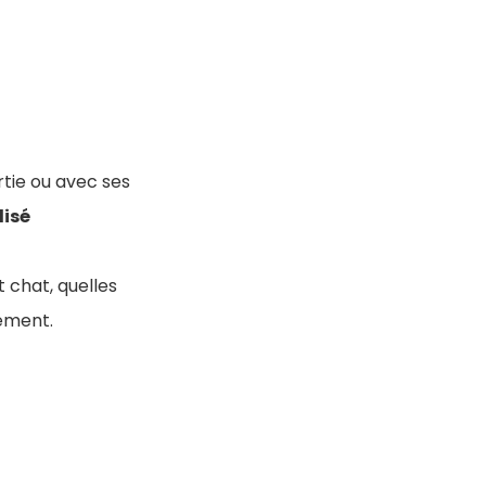
rtie ou avec ses
lisé
t chat, quelles
ement.