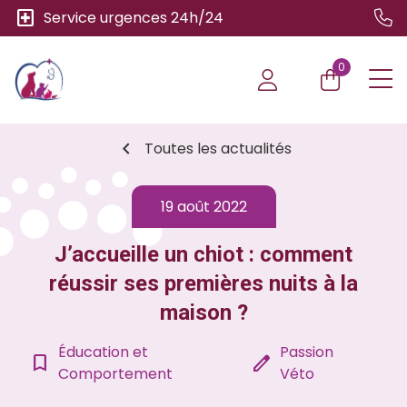
local_hospital
Service urgences 24h/24
0
chevron_left
Toutes les actualités
19 août 2022
J’accueille un chiot : comment
réussir ses premières nuits à la
maison ?
Éducation et
Passion
bookmark_border
edit
Comportement
Véto