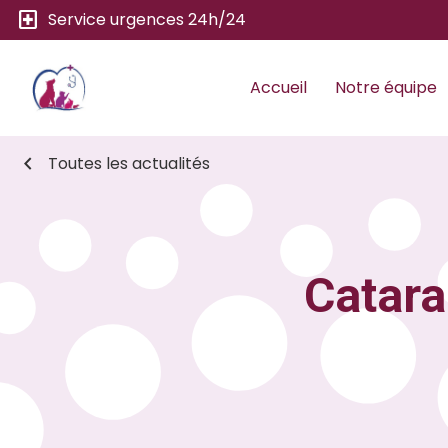
local_hospital
Service urgences 24h/24
Accueil
Notre équipe
chevron_left
Toutes les actualités
Catarac