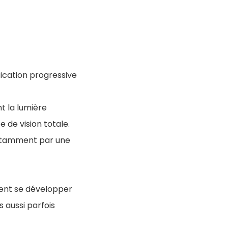
fication progressive
t la lumière
e de vision totale.
 notamment par une
ment se développer
 aussi parfois