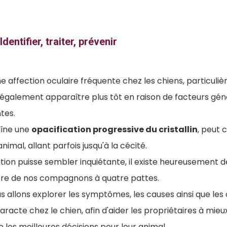
dentifier, traiter, prévenir
e affection oculaire fréquente chez les chiens, particuli
 également apparaître plus tôt en raison de facteurs gén
tes.
aîne une
opacification progressive du cristallin
, peut
'animal, allant parfois jusqu'à la cécité.
tion puisse sembler inquiétante, il existe heureusement d
tre de nos compagnons à quatre pattes.
us allons explorer les symptômes, les causes ainsi que les
aracte chez le chien, afin d'aider les propriétaires à mi
 les meilleures décisions pour leur animal.