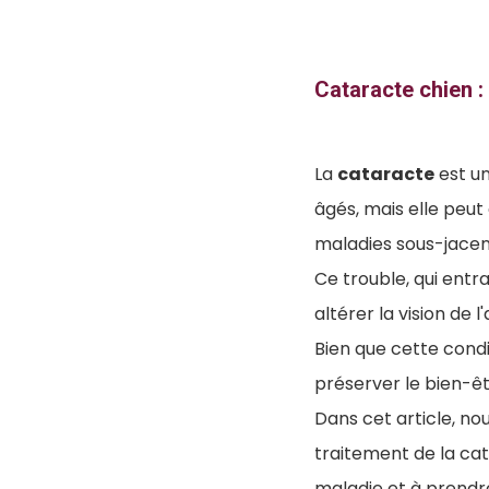
Cataracte chien : I
La
cataracte
est un
âgés, mais elle peut
maladies sous-jacen
Ce trouble, qui entr
altérer la vision de l
Bien que cette condi
préserver le bien-ê
Dans cet article, no
traitement de la cat
maladie et à prendre