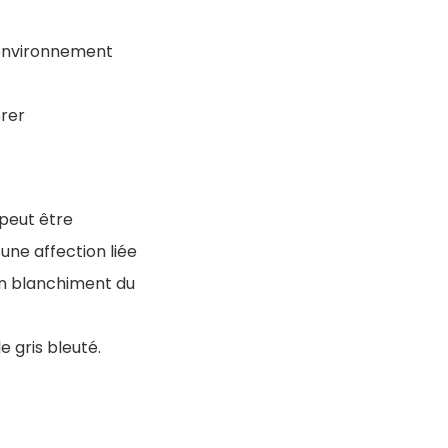
environnement
orer
 peut être
une affection liée
un blanchiment du
e gris bleuté.