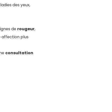
aladies des yeux,
 signes de
rougeur
,
 affection plus
une
consultation