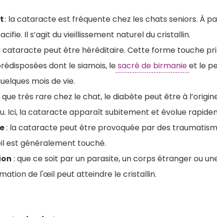
nt
: la cataracte est fréquente chez les chats seniors. À par
acifie. Il s’agit du vieillissement naturel du cristallin.
la cataracte peut être héréditaire. Cette forme touche p
rédisposées dont le siamois, le
sacré de birmanie
et le p
uelques mois de vie.
n que très rare chez le chat, le diabète peut être à l’origi
. Ici, la cataracte apparaît subitement et évolue rapide
e
: la cataracte peut être provoquée par des traumatisme
œil est généralement touché.
ion
: que ce soit par un parasite, un corps étranger ou un
mation de l'œil peut atteindre le cristallin.