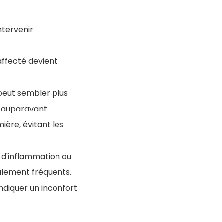
ntervenir
l affecté devient
 peut sembler plus
t auparavant.
ière, évitant les
 d'inflammation ou
galement fréquents.
indiquer un inconfort