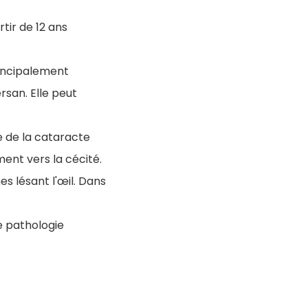
tir de 12 ans
rincipalement
ersan. Elle peut
ne de la cataracte
ment vers la cécité.
s lésant l'œil. Dans
e pathologie