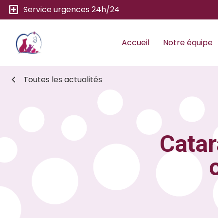
local_hospital
Service urgences 24h/24
Accueil
Notre équipe
chevron_left
Toutes les actualités
Catar