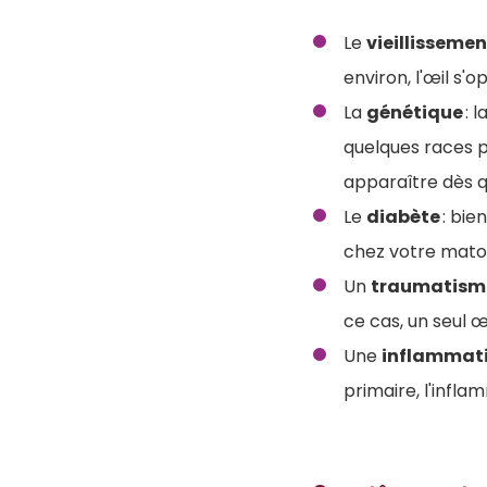
Le
vieillisseme
environ, l'œil s'op
La
génétique
: 
quelques races p
apparaître dès q
Le
diabète
: bie
chez votre matou
Un
traumatism
ce cas, un seul 
Une
inflammat
primaire, l'inflam