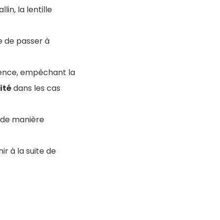
in, la lentille
e de passer à
rence, empêchant la
ité
dans les cas
r de manière
ir à la suite de