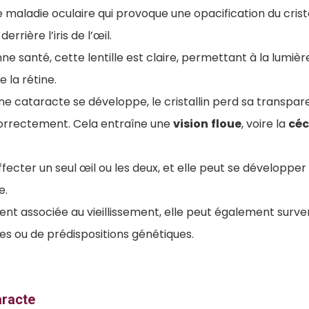
maladie oculaire qui provoque une opacification du cristall
rrière l’iris de l’œil.
e santé, cette lentille est claire, permettant à la lumièr
e la rétine.
ne cataracte se développe, le cristallin perd sa transpa
orrectement. Cela entraîne une
vision
floue
, voire la
céc
fecter un seul œil ou les deux, et elle peut se développe
e.
vent associée au vieillissement, elle peut également surven
es ou de prédispositions génétiques.
aracte