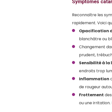
Symptômes catar
Reconnaître les sym
rapidement. Voici que
Opacification d
blanchâtre ou bl
Changement dan
prudent, trébuche
Sensibilité à la
endroits trop lu
Inflammation
o
de rougeur autou
Frottement
des 
ou une irritation