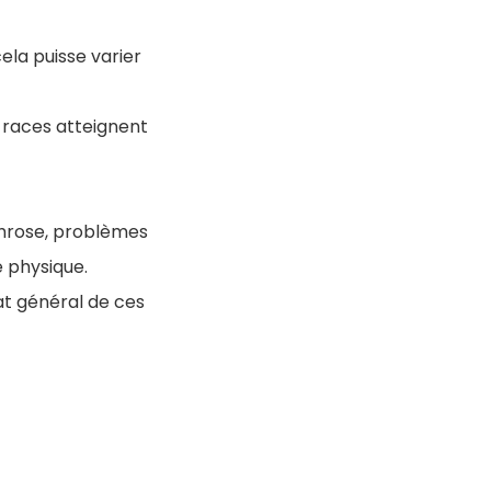
cela puisse varier
 races atteignent
throse, problèmes
é physique.
at général de ces