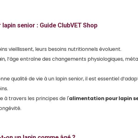
 lapin senior : Guide ClubVET Shop
ns vieillissent, leurs besoins nutritionnels évoluent.
, l’âge entraîne des changements physiologiques, méta
ne qualité de vie à un lapin senior, il est essentiel d’ada
ins.
e à travers les principes de l'
alimentation pour lapin s
longévité.
t-on un lapin comme âgé ?