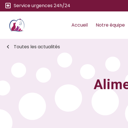
local_hospital
Service urgences 24h/24
Accueil
Notre équipe
chevron_left
Toutes les actualités
Alime