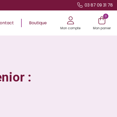
03 87 09 31 78
0
ontact
Boutique
Mon compte
Mon panier
nior :