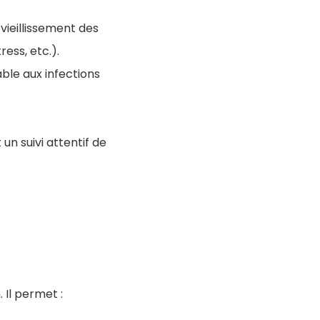
 vieillissement des
ess, etc.).
able aux infections
n suivi attentif de
 Il permet :