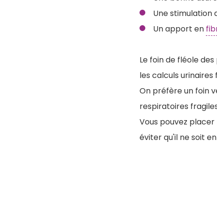
Une stimulation d
Un apport en
fib
Le foin de fléole de
les calculs urinaires
On préfère un foin v
respiratoires fragiles
V
ous pouvez placer l
éviter qu'il ne soit e