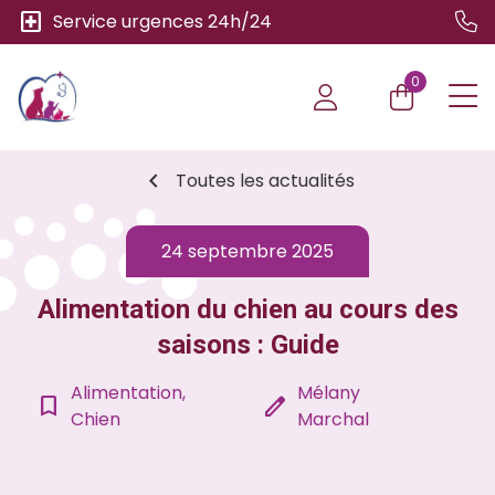
local_hospital
Service urgences 24h/24
0
chevron_left
Toutes les actualités
24 septembre 2025
Alimentation du chien au cours des
saisons : Guide
Alimentation,
Mélany
bookmark_border
edit
Chien
Marchal