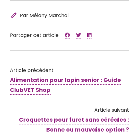
edit
Par Mélany Marchal
Partager cet article
Article précédent
Alimentation pour lapin senior : Guide
ClubVET Shop
Article suivant
Croquettes pour furet sans céréales :
Bonne ou mauvaise option ?